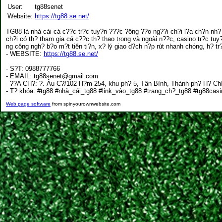
User:
tg88senet
Website:
https://tg88.se.net/
TG88 là nhà cái cá c??c tr?c tuy?n ???c ?ông ??o ng??i ch?i l?a ch?n nh? 
ch?i có th? tham gia cá c??c th? thao trong và ngoài n??c, casino tr?c tuy?
ng công ngh? b?o m?t tiên ti?n, x? lý giao d?ch n?p rút nhanh chóng, h? 
- WEBSITE:
https://tg88.se.net/
- S?T: 0988777766
- EMAIL: tg88senet@gmail.com
- ??A CH?: ?. Âu C?/102 H?m 254, khu ph? 5, Tân Bình, Thành ph? H? Ch
- T? khóa: #tg88 #nhà_cái_tg88 #link_vào_tg88 #trang_ch?_tg88 #tg88casi
Web page software
from spinyourownwebsite.com