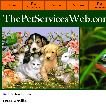
Pet
Pet
Home
Rescue
Pet Care
Suppliers
Services
Back
User Profile
>
User Profile